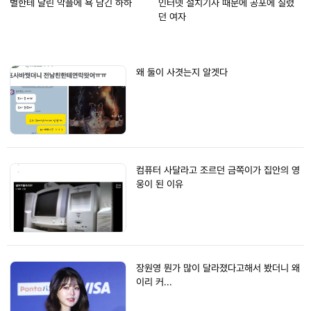
별한테 달린 악플에 욕 남긴 하하
인터넷 설치기사 때문에 공포에 질렸
던 여자
왜 둘이 사겻는지 알겟다
컴퓨터 사달라고 조르던 금쪽이가 집안의 영
웅이 된 이유
장원영 뭔가 많이 달라졌다고해서 봤더니 왜
이리 커...