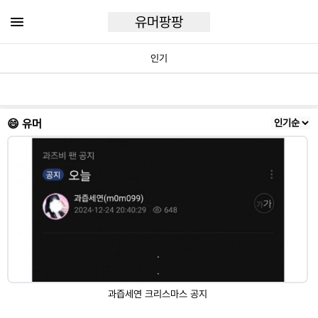
유머팡팡
인기
😄 유머
과즙세연 크리스마스 공지