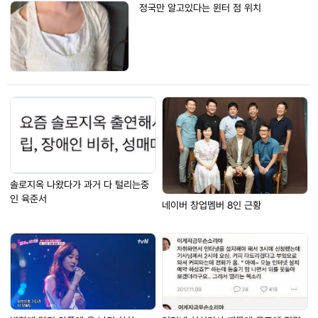
정국만 알고있다는 윈터 점 위치
솔로지옥 나왔다가 과거 다 털리는중
인 육준서
네이버 창업멤버 8인 근황