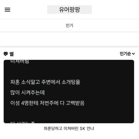
유머팡팡
인기
💬 썰
파혼당하고 미쳐버린 SK 언냐