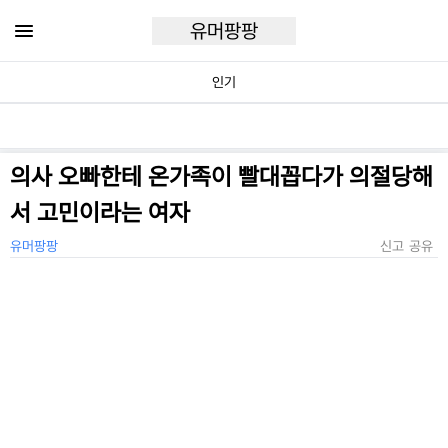
유머팡팡
인기
의사 오빠한테 온가족이 빨대꼽다가 의절당해
서 고민이라는 여자
유머팡팡
신고
공유