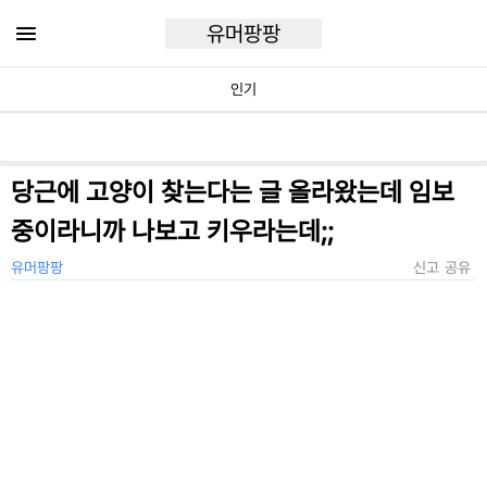
유머팡팡
인기
당근에 고양이 찾는다는 글 올라왔는데 임보
중이라니까 나보고 키우라는데;;
유머팡팡
신고
공유