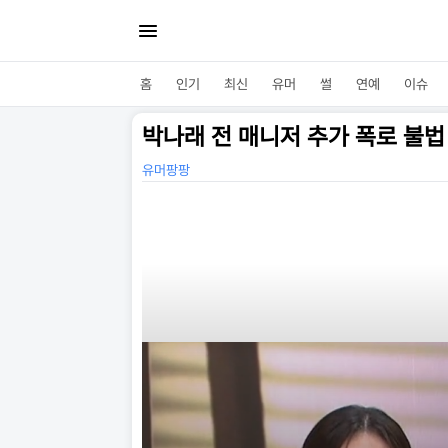
홈
인기
최신
유머
썰
연예
이슈
박나래 전 매니저 추가 폭로 불법
유머팡팡