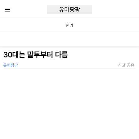
유머팡팡
인기
30대는 말투부터 다름
유머팡팡
신고
공유