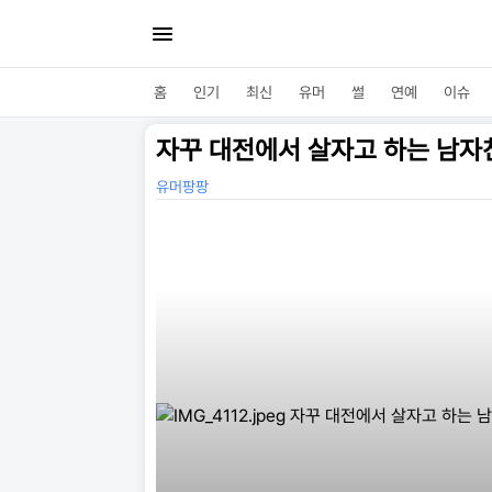
홈
인기
최신
유머
썰
연예
이슈
자꾸 대전에서 살자고 하는 남자
유머팡팡