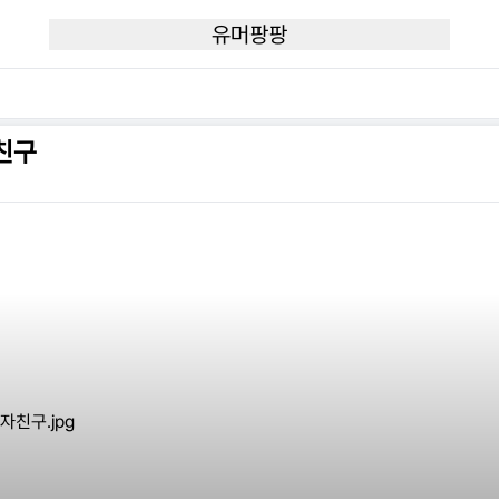
유머팡팡
친구