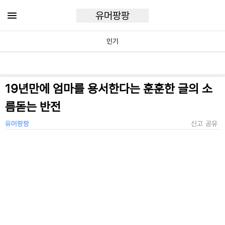
유머팡팡
인기
19년만에 엄마를 용서한다는 훈훈한 글의 소
름돋는 반전
유머팡팡
신고
공유