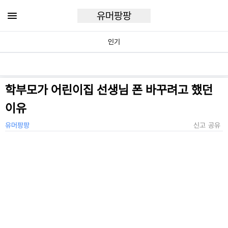
유머팡팡
인기
학부모가 어린이집 선생님 폰 바꾸려고 했던
이유
유머팡팡
신고
공유