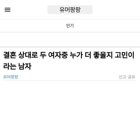
유머팡팡
인기
결혼 상대로 두 여자중 누가 더 좋을지 고민이
라는 남자
유머팡팡
신고
공유