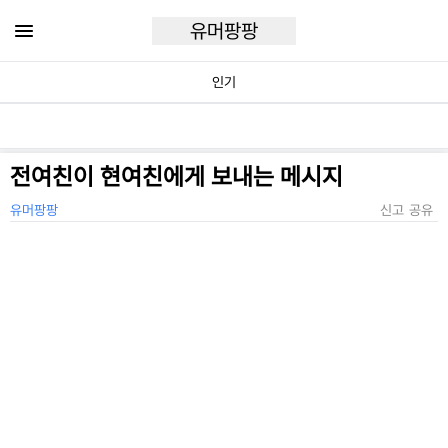
유머팡팡
인기
전여친이 현여친에게 보내는 메시지
유머팡팡
신고
공유