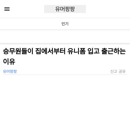
유머팡팡
인기
승무원들이 집에서부터 유니폼 입고 출근하는
이유
유머팡팡
신고
공유