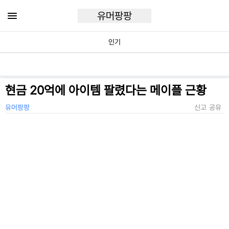
유머팡팡
인기
현금 20억에 아이템 팔렸다는 메이플 근황
유머팡팡
신고
공유