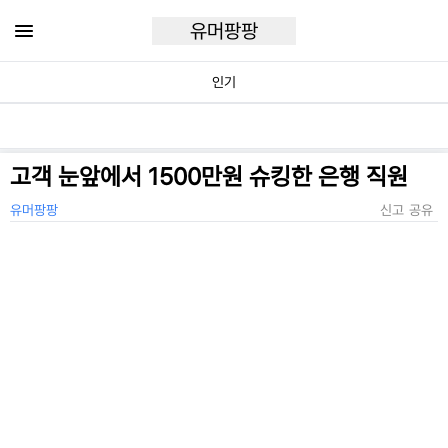
유머팡팡
인기
고객 눈앞에서 1500만원 슈킹한 은행 직원
유머팡팡
신고
공유