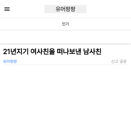
유머팡팡
인기
21년지기 여사친을 떠나보낸 남사친
유머팡팡
신고
공유