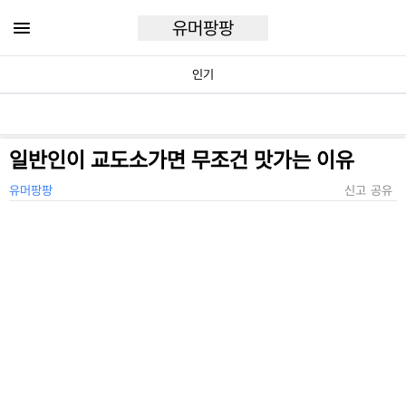
유머팡팡
인기
일반인이 교도소가면 무조건 맛가는 이유
유머팡팡
신고
공유