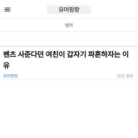
유머팡팡
인기
벤츠 사준다던 여친이 갑자기 파혼하자는 이
유
유머팡팡
신고
공유