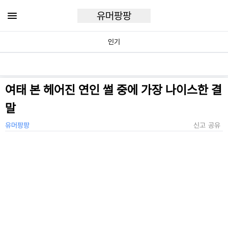
유머팡팡
인기
여태 본 헤어진 연인 썰 중에 가장 나이스한 결
말
유머팡팡
신고
공유