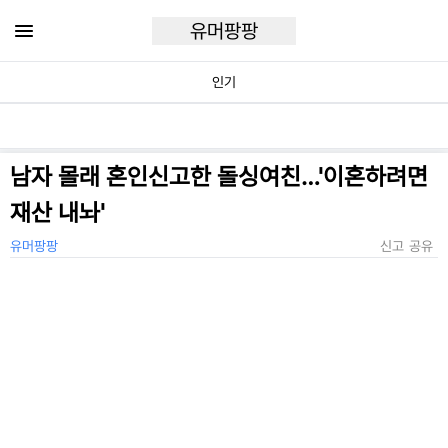
유머팡팡
인기
남자 몰래 혼인신고한 돌싱여친…'이혼하려면
재산 내놔'
유머팡팡
신고
공유