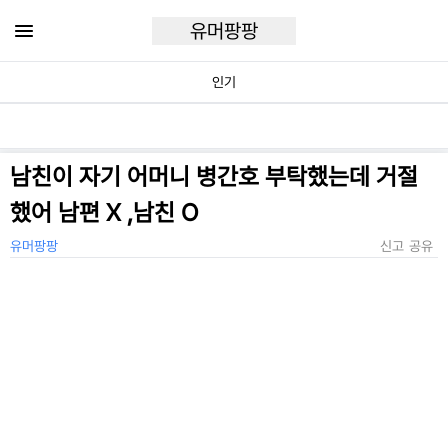
유머팡팡
인기
남친이 자기 어머니 병간호 부탁했는데 거절
했어 남편 X ,남친 O
유머팡팡
신고
공유