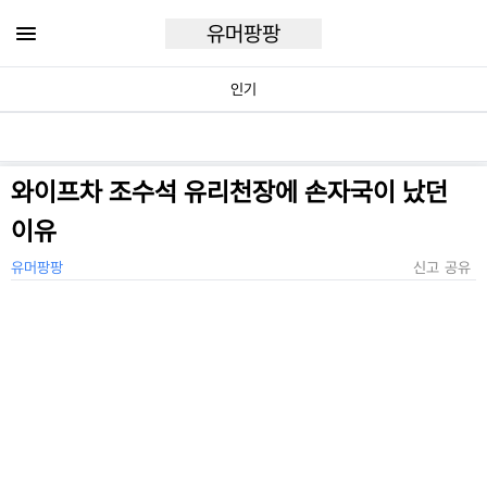
유머팡팡
인기
와이프차 조수석 유리천장에 손자국이 났던
이유
유머팡팡
신고
공유