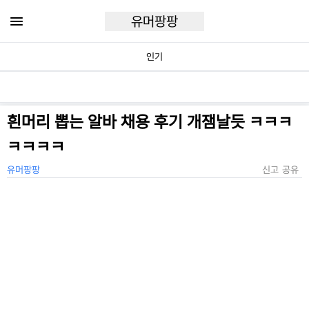
유머팡팡
인기
흰머리 뽑는 알바 채용 후기 개잼날듯 ㅋㅋㅋ
ㅋㅋㅋㅋ
유머팡팡
신고
공유